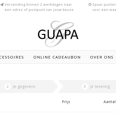
Verzending binnen 2 werkdagen naar
Spaar punten
een adres of postpunt van jouw keuze
voor een waa
CESSOIRES
ONLINE CADEAUBON
OVER ONS
2
Je gegevens
3
Je levering
Prijs
Aantal