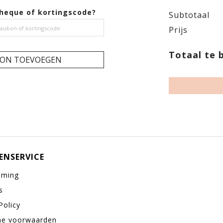
heque of kortingscode?
Subtotaal
Prijs
Totaal te 
ON TOEVOEGEN
ENSERVICE
eming
s
Policy
ne voorwaarden