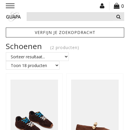
0
VERFIJN JE ZOEKOPDRACHT
KLEDING
Schoenen
(2 producten)
SCHOENEN
ACCESSOIRES
ONLINE CADEAUBON
OVER ONS
MODESHOW 10 JAAR GUAPA